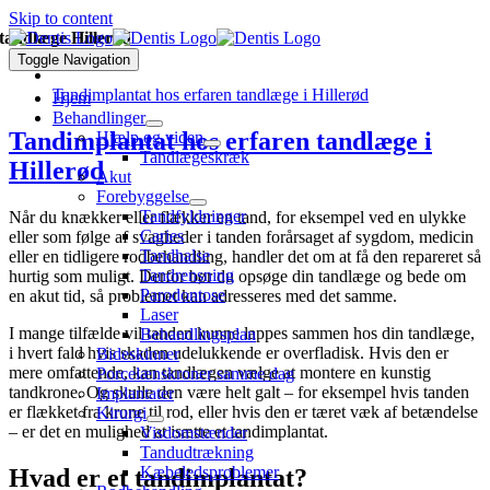
Skip to content
tandlæge Hillerød
Toggle Navigation
Tandimplantat hos erfaren tandlæge i Hillerød
Hjem
Behandlinger
Tandimplantat hos erfaren tandlæge i
Hjælp og viden
Tandlægeskræk
Hillerød
Akut
Forebyggelse
Tandfyldninger
Når du knækker eller flækker en tand, for eksempel ved en ulykke
Caries
eller som følge af svagheder i tanden forårsaget af sygdom, medicin
Tandhalse
eller en tidligere rodbehandling, handler det om at få den repareret så
Tandrensning
hurtig som muligt. Derfor bør du opsøge din tandlæge og bede om
Parodontose
en akut tid, så problemet kan adresseres med det samme.
Laser
I mange tilfælde vil tanden kunne lappes sammen hos din tandlæge,
Behandlingsplan
i hvert fald hvis skaden udelukkende er overfladisk. Hvis den er
Bideskinner
mere omfattende, kan tandlægen vælge at montere en kunstig
Porcelænskroner samme dag
tandkrone. Og skulle den være helt galt – for eksempel hvis tanden
Implantater
er flækket fra krone til rod, eller hvis den er tæret væk af betændelse
Kirurgi
– er det en mulighed at isætte et tandimplantat.
Visdomstænder
Tandudtrækning
Kæbeledsproblemer
Hvad er et tandimplantat?