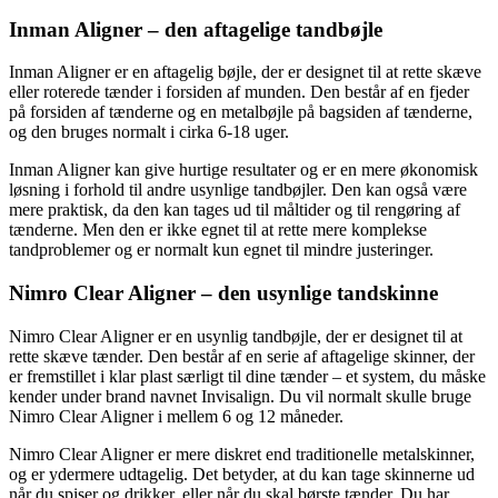
Inman Aligner – den aftagelige tandbøjle
Inman Aligner er en aftagelig bøjle, der er designet til at rette skæve
eller roterede tænder i forsiden af munden. Den består af en fjeder
på forsiden af tænderne og en metalbøjle på bagsiden af tænderne,
og den bruges normalt i cirka 6-18 uger.
Inman Aligner kan give hurtige resultater og er en mere økonomisk
løsning i forhold til andre usynlige tandbøjler. Den kan også være
mere praktisk, da den kan tages ud til måltider og til rengøring af
tænderne. Men den er ikke egnet til at rette mere komplekse
tandproblemer og er normalt kun egnet til mindre justeringer.
Nimro Clear Aligner – den usynlige tandskinne
Nimro Clear Aligner er en usynlig tandbøjle, der er designet til at
rette skæve tænder. Den består af en serie af aftagelige skinner, der
er fremstillet i klar plast særligt til dine tænder – et system, du måske
kender under brand navnet Invisalign. Du vil normalt skulle bruge
Nimro Clear Aligner i mellem 6 og 12 måneder.
Nimro Clear Aligner er mere diskret end traditionelle metalskinner,
og er ydermere udtagelig. Det betyder, at du kan tage skinnerne ud
når du spiser og drikker, eller når du skal børste tænder. Du har