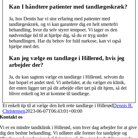
Kan I håndtere patienter med tandlægeskræk?
Ja, hos Dentis har vi stor erfaring med patienter med
tandlægeskræk, og vi kan garantere dig en helt smertefri
behandling, hvor du selv styrer tempoet. Vi tager os den
nødvendige tid til at hjælpe dig, så du er tryg under
behandlingen. Har du behov for fuld narkose, kan vi også
hjælpe med det.
Kan jeg vælge en tandlæge i Hillerød, hvis jeg
arbejder der?
Ja, du kan sagtens vælge en tandlæge i Hillerød, selvom du
har bopæl et andet sted. Vi anbefaler, at du vælger en klinik,
der enten ligger tæt på dit arbejde eller tæt på dit hjem, så det
bliver enkelt og let at komme til tandlæge.
Et enkelt tip til at vælge den helt rette tandlæge i Hillerød
Dennis B.
Christensen
2023-06-07T06:43:01+00:00
Kontakt os
Vi er en mindre tandklinik i Hillerød, som hver dag arbejder for at give
dig den bedste behandling. Vi udfører alle former for tandpleje og