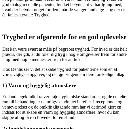
god dialog med alle patienter, hvilket betyder, at vi har føling med,
hvad der betyder noget for dem, når de vælger tandlæge – og der er
én fællesnævner: Tryghed.
Tryghed er afgørende for en god oplevelse
Det kan være svært at måle på begrebet tryghed. For hvad er det helt
præcis, der gør, at du føler dig tryg i nogle omgivelser frem for andre
– og med nogle mennesker frem for andre?
Hos Dentis ser vi det at skabe tryghed for patienterne som en af
vores vigtigste opgaver, og det gør vi gennem flere forskellige tiltag:
1) Varm og hyggelig atmosfære
En tandlægeklinik kræver høje hygiejniske standarder, og de enkelte
rum til behandling er naturligvis indrettet herefter. I receptionen og
venteværelset og de omkringliggende rum har vi derimod gjort en
indsats for at skabe en varm og hyggelig atmosfære, hvor du kan
slappe af og få ro i hovedet for en stund.
2) Imødekommende personale