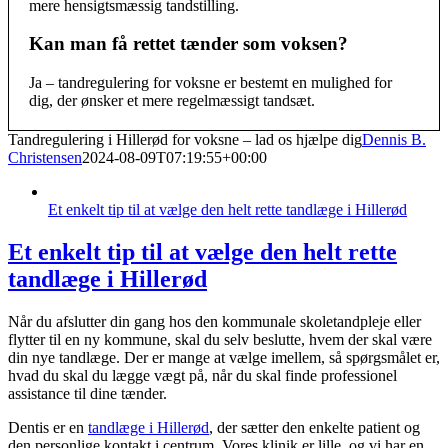
mere hensigtsmæssig tandstilling.
Kan man få rettet tænder som voksen?
Ja – tandregulering for voksne er bestemt en mulighed for
dig, der ønsker et mere regelmæssigt tandsæt.
Tandregulering i Hillerød for voksne – lad os hjælpe dig
Dennis B.
Christensen
2024-08-09T07:19:55+00:00
Et enkelt tip til at vælge den helt rette tandlæge i Hillerød
Et enkelt tip til at vælge den helt rette
tandlæge i Hillerød
Når du afslutter din gang hos den kommunale skoletandpleje eller
flytter til en ny kommune, skal du selv beslutte, hvem der skal være
din nye tandlæge. Der er mange at vælge imellem, så spørgsmålet er,
hvad du skal du lægge vægt på, når du skal finde professionel
assistance til dine tænder.
Dentis er en
tandlæge i Hillerød
, der sætter den enkelte patient og
den personlige kontakt i centrum. Vores klinik er lille, og vi har en