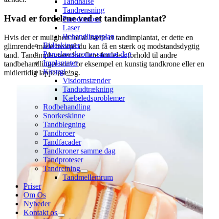
Tandhalse
Tandrensning
Hvad er fordelene ved et tandimplantat?
Parodontose
Laser
Behandlingsplan
Hvis der er mulighed for at isætte et tandimplantat, er dette en
Bideskinner
glimrende måde hvorpå du kan få en stærk og modstandsdygtig
Porcelænskroner samme dag
tand. Tandimplantater har flere fordele i forhold til andre
Implantater
tandbehandlinger som for eksempel en kunstig tandkrone eller en
Kirurgi
midlertidig lappeløsning.
Visdomstænder
Tandudtrækning
Kæbeledsproblemer
Rodbehandling
Snorkeskinne
Tandblegning
Tandbroer
Tandfacader
Tandkroner samme dag
Tandproteser
Tandretning
Tandmellemrum
Priser
Om Os
Nyheder
Kontakt os