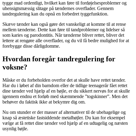
tygge mad ordentligt, hvilket kan føre til fordøjelsesproblemer og
uhensigtsmæssig slitage på tændernes overflader. Gennem
tandregulering kan du opnå en forbedret tyggefunktion.
Skæve tænder kan også gøre det vanskeligt at komme til at rense
mellem tænderne. Dette kan føre til tandproblemer og lidelser så
som karies og parodontitis. Når tænderne bliver rettet, bliver det
lettere at rengøre alle overflader, og du vil få bedre mulighed for at
forebygge disse dårligdomme.
Hvordan foregår tandregulering for
voksne?
Måske er du forbeholden overfor det at skulle have rettet tænder.
Har du i løbet af din barndom eller de tidlige teenagerår fået rettet
dine tænder ved hjælp af en bøjle, er du sikkert nervøs for at skulle
igennem endnu et forløb med skæmmende ”togskinner”. Men det
behøver du faktisk ikke at bekymre dig om.
Nu om stunder er der masser af alternativer til de ubehagelige og
knap så æstetiske fastsiddende metalbøjler. Du kan for eksempel
vælge at få rettet dine tænder ved hjælp af en udtagelig og næsten
usynlig bøjle.