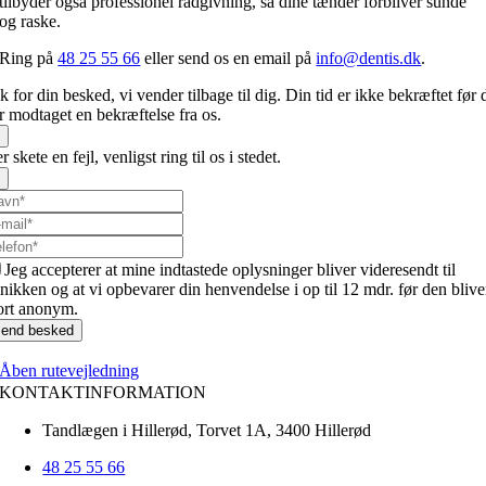
tilbyder også professionel rådgivning, så dine tænder forbliver sunde
og raske.
Ring på
48 25 55 66
eller send os en email på
info@dentis.dk
.
k for din besked, vi vender tilbage til dig. Din tid er ikke bekræftet før 
r modtaget en bekræftelse fra os.
×
r skete en fejl, venligst ring til os i stedet.
×
Jeg accepterer at mine indtastede oplysninger bliver videresendt til
inikken og at vi opbevarer din henvendelse i op til 12 mdr. før den blive
ort anonym.
end besked
Åben rutevejledning
KONTAKTINFORMATION
Tandlægen i Hillerød, Torvet 1A, 3400 Hillerød
48 25 55 66