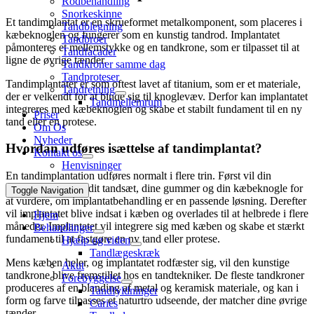
Rodbehandling
Snorkeskinne
Et tandimplantat er en skrueformet metalkomponent, som placeres i
Tandblegning
kæbeknoglen og fungerer som en kunstig tandrod. Implantatet
Tandbroer
påmonteres et mellemstykke og en tandkrone, som er tilpasset til at
Tandfacader
ligne de øvrige tænder.
Tandkroner samme dag
Tandproteser
Tandimplantater er som oftest lavet af titanium, som er et materiale,
Tandretning
der er velkendt for at binde sig til knoglevæv. Derfor kan implantatet
Tandmellemrum
integreres med kæbeknoglen og skabe et stabilt fundament til en ny
Priser
tand eller en protese.
Om Os
Nyheder
Hvordan udføres isættelse af tandimplantat?
Kontakt os
Henvisninger
En tandimplantation udføres normalt i flere trin. Først vil din
tandlæge evaluere dit tandsæt, dine gummer og din kæbeknogle for
Toggle Navigation
at vurdere, om implantatbehandling er en passende løsning. Derefter
vil implantatet blive indsat i kæben og overlades til at helbrede i flere
Hjem
måneder. Implantatet vil integrere sig med kæben og skabe et stærkt
Behandlinger
fundament til at fastgøre en ny tand eller protese.
Hjælp og viden
Tandlægeskræk
Mens kæben heler, og implantatet rodfæster sig, vil den kunstige
Akut
tandkrone blive fremstillet hos en tandtekniker. De fleste tandkroner
Forebyggelse
produceres af en blanding af metal og keramisk materiale, og kan i
Tandfyldninger
form og farve tilpasses et naturtro udseende, der matcher dine øvrige
Caries
tænder.