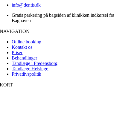
info@dentis.dk
Gratis parkering på bagsiden af klinikken indkørsel fra
Baghaven
NAVIGATION
Online booking
Kontakt os
Priser
Behandlinger
Tandlæge i Fredensborg
Tandlæge Helsinge
Privatlivspolitik
KORT