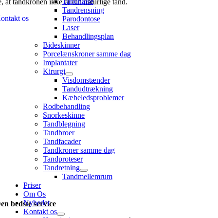
Tandhalse
e, at tandkronen ikke er din naturlige tand.
Tandrensning
ontakt os
Parodontose
Laser
Behandlingsplan
Bideskinner
Porcelænskroner samme dag
Implantater
Kirurgi
Visdomstænder
Tandudtrækning
Kæbeledsproblemer
Rodbehandling
Snorkeskinne
Tandblegning
Tandbroer
Tandfacader
Tandkroner samme dag
Tandproteser
Tandretning
Tandmellemrum
Priser
Om Os
Nyheder
en bedste service
Kontakt os