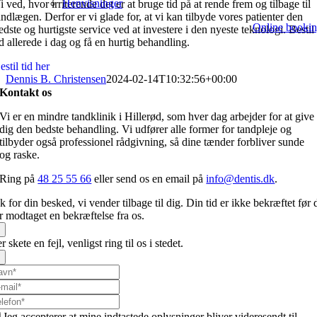
Henvisninger
i ved, hvor irriterende det er at bruge tid på at rende frem og tilbage til
andlægen. Derfor er vi glade for, at vi kan tilbyde vores patienter den
Online booki
edste og hurtigste service ved at investere i den nyeste teknologi. Bestil
id allerede i dag og få en hurtig behandling.
estil tid her
Dennis B. Christensen
2024-02-14T10:32:56+00:00
Kontakt os
Vi er en mindre tandklinik i Hillerød, som hver dag arbejder for at give
dig den bedste behandling. Vi udfører alle former for tandpleje og
tilbyder også professionel rådgivning, så dine tænder forbliver sunde
og raske.
Ring på
48 25 55 66
eller send os en email på
info@dentis.dk
.
k for din besked, vi vender tilbage til dig. Din tid er ikke bekræftet før 
r modtaget en bekræftelse fra os.
×
r skete en fejl, venligst ring til os i stedet.
×
Jeg accepterer at mine indtastede oplysninger bliver videresendt til