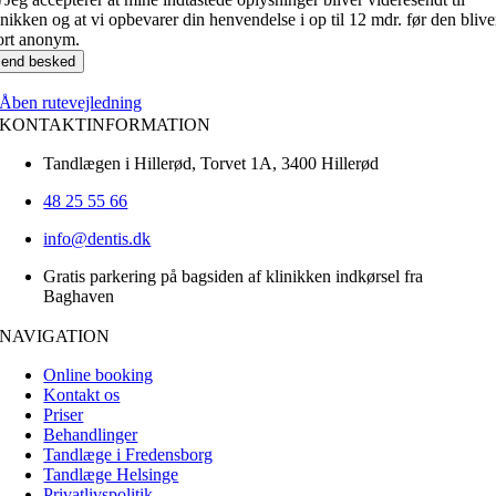
inikken og at vi opbevarer din henvendelse i op til 12 mdr. før den blive
ort anonym.
end besked
Åben rutevejledning
KONTAKTINFORMATION
Tandlægen i Hillerød, Torvet 1A, 3400 Hillerød
48 25 55 66
info@dentis.dk
Gratis parkering på bagsiden af klinikken indkørsel fra
Baghaven
NAVIGATION
Online booking
Kontakt os
Priser
Behandlinger
Tandlæge i Fredensborg
Tandlæge Helsinge
Privatlivspolitik