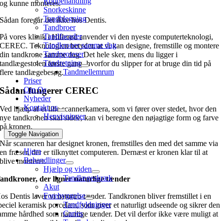
Rodbehandling
og kunne monteres.
Snorkeskinne
Tandblegning
Sådan foregår det ikke hos Dentis.
Tandbroer
Tandfacader
På vores klinik i Hillerød anvender vi den nyeste computerteknologi,
Tandkroner samme dag
CEREC. Teknologien betyder, at vi kan designe, fremstille og montere
Tandproteser
din tandkrone samme dag. Det hele sker, mens du ligger i
Tandretning
tandlægestolen første gang, hvorfor du slipper for at bruge din tid på
Tandmellemrum
flere tandlægebesøg.
Priser
Om Os
Sådan fungerer CEREC
Nyheder
Kontakt os
Ved hjælp af et lille scannerkamera, som vi fører over stedet, hvor den
Henvisninger
nye tandkronen skal sidde, kan vi beregne den nøjagtige form og farve
på kronen.
Toggle Navigation
Når scanneren har designet kronen, fremstilles den med det samme via
Hjem
en fræser, der er tilknyttet computeren. Dernæst er kronen klar til at
Behandlinger
blive monteret.
Hjælp og viden
Tandlægeskræk
andkroner, der ligner naturlige tænder
Akut
Forebyggelse
os Dentis laver vi naturtro tænder. Tandkronen bliver fremstillet i en
Tandfyldninger
peciel keramisk porcelæn, som giver et naturligt udseende og sikrer den
Caries
amme hårdhed som naturlige tænder. Det vil derfor ikke være muligt at