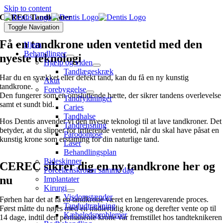
Skip to content
CEREC Tandkroner
Toggle Navigation
Få en tandkrone uden ventetid med den
Hjem
Behandlinger
nyeste teknologi
Hjælp og viden
Tandlægeskræk
Har du en svækket eller defekt tand, kan du få en ny kunstig
Akut
tandkrone.
Forebyggelse
Den fungerer som en omsluttende hætte, der sikrer tandens overlevelse
Tandfyldninger
samt et sundt bid.
Caries
Tandhalse
Hos Dentis anvender vi den nyeste teknologi til at lave tandkroner. Det
Tandrensning
betyder, at du slipper for irriterende ventetid, når du skal have påsat en
Parodontose
kunstig krone som erstatning for din naturlige tand.
Laser
Behandlingsplan
Bideskinner
CEREC sikrer dig en ny tandkrone her og
Porcelænskroner samme dag
nu
Implantater
Kirurgi
Visdomstænder
Førhen har det at få en tandkrone været en længerevarende proces.
Tandudtrækning
Først måtte du nøjes med en midlertidig krone og derefter vente op til
Kæbeledsproblemer
14 dage, indtil den permanente krone var fremstillet hos tandteknikeren